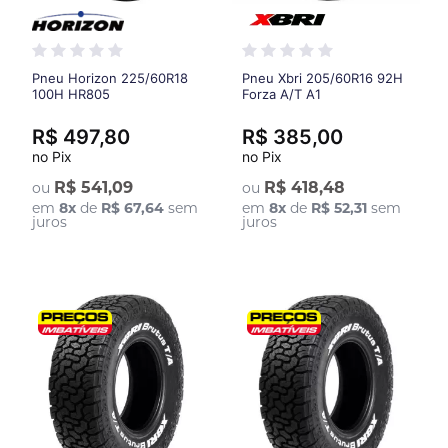
Pneu Horizon 225/60R18
Pneu Xbri 205/60R16 92H
100H HR805
Forza A/T A1
R$ 497,80
R$ 385,00
no Pix
no Pix
R$ 541,09
R$ 418,48
ou
ou
em
8
x
de
R$ 67,64
sem
em
8
x
de
R$ 52,31
sem
juros
juros