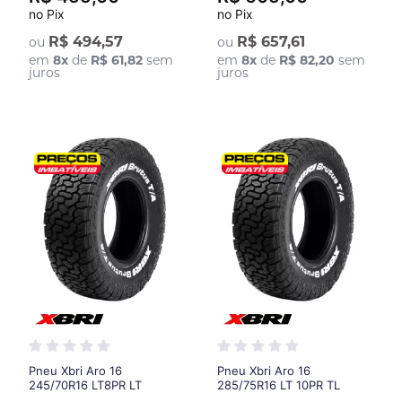
no Pix
no Pix
R$ 494,57
R$ 657,61
ou
ou
em
8
x
de
R$ 61,82
sem
em
8
x
de
R$ 82,20
sem
juros
juros
Pneu Xbri Aro 16
Pneu Xbri Aro 16
245/70R16 LT8PR LT
285/75R16 LT 10PR TL
113/110S Brutus T/A
126/123R Brutus T/A