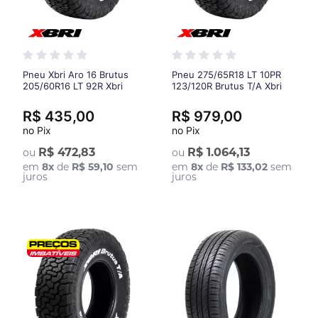
Pneu Xbri Aro 16 Brutus
Pneu 275/65R18 LT 10PR
205/60R16 LT 92R Xbri
123/120R Brutus T/A Xbri
R$ 435,00
R$ 979,00
no Pix
no Pix
R$ 472,83
R$ 1.064,13
ou
ou
em
8
x
de
R$ 59,10
sem
em
8
x
de
R$ 133,02
sem
juros
juros