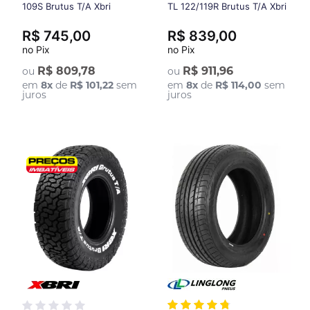
109S Brutus T/A Xbri
TL 122/119R Brutus T/A Xbri
R$ 745,00
R$ 839,00
no Pix
no Pix
R$ 809,78
R$ 911,96
ou
ou
em
8
x
de
R$ 101,22
sem
em
8
x
de
R$ 114,00
sem
juros
juros