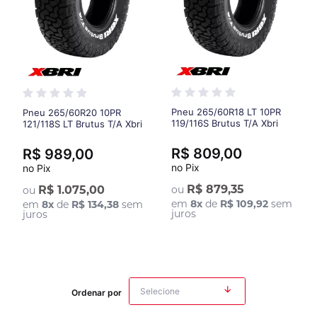
Pneu 265/60R18 LT 10PR
Pneu 265/60R20 10PR
119/116S Brutus T/A Xbri
121/118S LT Brutus T/A Xbri
R$ 809,00
R$ 989,00
no Pix
no Pix
R$ 879,35
R$ 1.075,00
ou
ou
em
8
x
de
R$ 109,92
sem
em
8
x
de
R$ 134,38
sem
juros
juros
Ordenar por