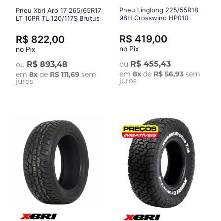
Pneu Linglong 225/55R18
Pneu Xbri Aro 17 265/65R17
98H Crosswind HP010
LT 10PR TL 120/117S Brutus
T/A
R$ 419,00
R$ 822,00
no Pix
no Pix
R$ 455,43
R$ 893,48
ou
ou
em
8
x
de
R$ 56,93
sem
em
8
x
de
R$ 111,69
sem
juros
juros