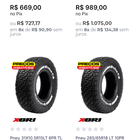
R$ 669,00
R$ 989,00
no Pix
no Pix
R$ 727,17
R$ 1.075,00
ou
ou
em
8
x
de
R$ 90,90
sem
em
8
x
de
R$ 134,38
sem
juros
juros
Pneu 31X10.5R15LT 6PR TL
Pneu 265/65R18 LT 10PR