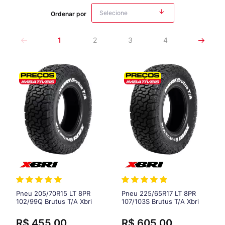
Ordenar por
1
2
3
4
Pneu 205/70R15 LT 8PR
Pneu 225/65R17 LT 8PR
102/99Q Brutus T/A Xbri
107/103S Brutus T/A Xbri
R$ 455,00
R$ 605,00