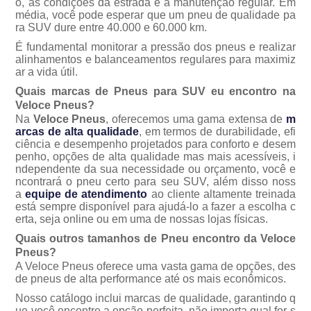
o, as condições da estrada e a manutenção regular. Em
média, você pode esperar que um pneu de qualidade pa
ra SUV dure entre 40.000 e 60.000 km.
É fundamental monitorar a pressão dos pneus e realizar
alinhamentos e balanceamentos regulares para maximiz
ar a vida útil.
Quais marcas de Pneus para SUV eu encontro na
Veloce Pneus?
Na
Veloce Pneus
, oferecemos uma gama extensa de
m
arcas de alta qualidade
,
em termos de durabilidade, efi
ciência e desempenho projetados para conforto e desem
penho, opções de alta qualidade mas mais acessíveis, i
ndependente da sua necessidade ou orçamento, você e
ncontrará o pneu certo para seu SUV, além disso noss
a
equipe de atendimento
ao cliente altamente treinada
está sempre disponível para ajudá-lo a fazer a escolha c
erta, seja online ou em uma de nossas lojas físicas.
Quais outros tamanhos de Pneu encontro da Veloce
Pneus?
A Veloce Pneus oferece uma vasta gama de opções, des
de pneus de alta performance até os mais econômicos.
Nosso catálogo inclui marcas de qualidade, garantindo q
ue você encontre a opção perfeita, não importa qual for s