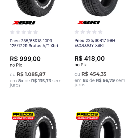
Pneu 225/60R17 99H
Pneu 285/65R18 10PR
ECOLOGY XBRI
125/122R Brutus A/T Xbri
R$ 418,00
R$ 999,00
no Pix
no Pix
R$ 454,35
R$ 1.085,87
ou
ou
em
8
x
de
R$ 56,79
sem
em
8
x
de
R$ 135,73
sem
juros
juros