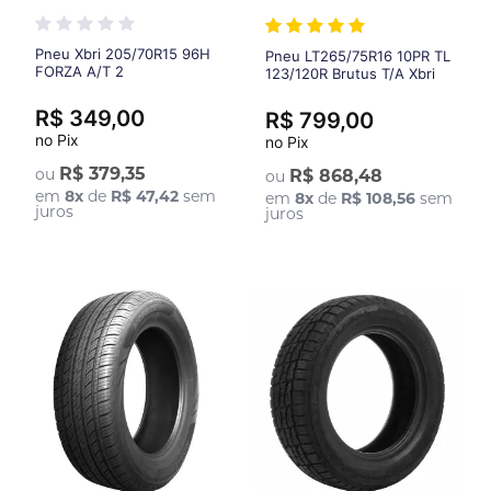
Pneu Xbri 205/70R15 96H
Pneu LT265/75R16 10PR TL
FORZA A/T 2
123/120R Brutus T/A Xbri
R$ 349,00
R$ 799,00
no Pix
no Pix
R$ 379,35
ou
R$ 868,48
ou
em
8
x
de
R$ 47,42
sem
em
8
x
de
R$ 108,56
sem
juros
juros