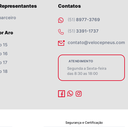
 Representantes
Contatos
parceiro
(51)
8977-3769
(51)
3391-1737
or Aro
contato@velocepneus.com
o 15
o 16
ATENDIMENTO
o 17
Segunda a Sexta-feira
o 18
das 8:30 as 18:00
Segurança e Certificação