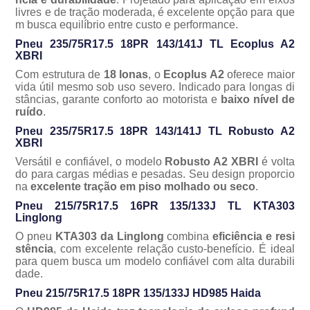
livres e de tração moderada, é excelente opção para que
m busca equilíbrio entre custo e performance.
Pneu 235/75R17.5 18PR 143/141J TL Ecoplus A2
XBRI
Com estrutura de
18 lonas
, o
Ecoplus A2
oferece maior
vida útil mesmo sob uso severo. Indicado para longas di
stâncias, garante conforto ao motorista e
baixo nível de
ruído
.
Pneu 235/75R17.5 18PR 143/141J TL Robusto A2
XBRI
Versátil e confiável, o modelo
Robusto A2 XBRI
é volta
do para cargas médias e pesadas. Seu design proporcio
na
excelente tração em piso molhado ou seco
.
Pneu 215/75R17.5 16PR 135/133J TL KTA303
Linglong
O pneu
KTA303 da Linglong
combina
eficiência e resi
stência
, com excelente relação custo-benefício. É ideal
para quem busca um modelo confiável com alta durabili
dade.
Pneu 215/75R17.5 18PR 135/133J HD985 Haida