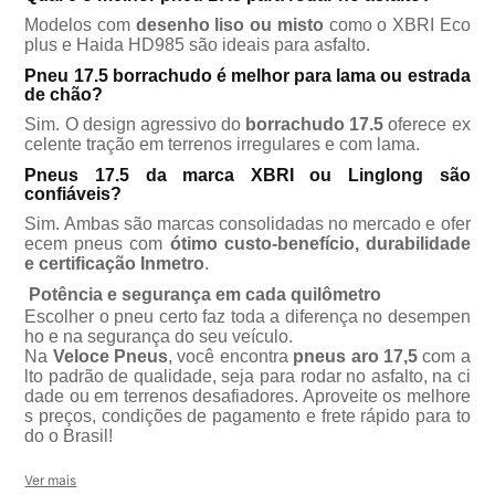
Modelos com
desenho liso ou misto
como o
XBRI Eco
plus
e
Haida HD985
são ideais para asfalto.
Pneu 17.5 borrachudo é melhor para lama ou estrada
de chão?
Sim. O design agressivo do
borrachudo 17.5
oferece ex
celente tração em terrenos irregulares e com lama.
Pneus 17.5 da marca XBRI ou Linglong são
confiáveis?
Sim. Ambas são marcas consolidadas no mercado e ofer
ecem pneus com
ótimo custo-benefício, durabilidade
e certificação Inmetro
.
Potência e segurança em cada quilômetro
Escolher o pneu certo faz toda a diferença no desempen
ho e na segurança do seu veículo.
Na
Veloce Pneus
, você encontra
pneus aro 17,5
com a
lto padrão de qualidade, seja para rodar no asfalto, na ci
dade ou em terrenos desafiadores. Aproveite os melhore
s preços, condições de pagamento e frete rápido para to
do o Brasil!
Ver mais