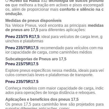
O
HD985 da Haida
traz
tecnologia de sulcos profund
os
que melhora a tração em aclives e pisos escorregadi
os, além de proporcionar mais
conforto e silêncio na c
ondução
.
Medidas de pneus disponíveis
Na Veloce Pneus, você encontra as principais
medidas
de pneus aro 17,5
para diferentes aplicações:
Pneu 215/75 R17,5
: ideal para veículos de carga leve, g
uinchos e plataformas
Pneu 235/75R17,5
: recomendado para veículos com ma
ior capacidade de carga, como caminhões médios
Subcategorias de Pneus aro 17,5
Pneu 215/75R17.5
Explore pneus específicos nessa medida, ideais para veí
culos comerciais leves e plataformas de transporte.
Pneu 235/75R17.5
Conheça modelos com maior capacidade de carga, indic
ados para operações de longa distância e reboques.
Aplicações e benefícios dos pneus 17,5
Os
pneus 17,5 para caminhão leve
são projetados para
suportar diferentes aplicações, como: