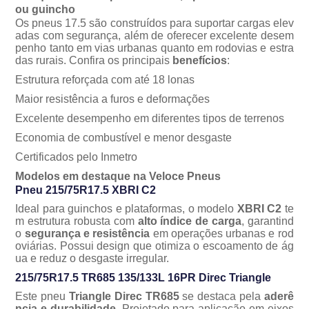
ou guincho
Os pneus 17.5 são construídos para suportar cargas elev
adas com segurança, além de oferecer excelente desem
penho tanto em vias urbanas quanto em rodovias e estra
das rurais. Confira os principais
benefícios
:
Estrutura reforçada com até 18 lonas
Maior resistência a furos e deformações
Excelente desempenho em diferentes tipos de terrenos
Economia de combustível e menor desgaste
Certificados pelo Inmetro
Modelos em destaque na Veloce Pneus
Pneu 215/75R17.5 XBRI C2
Ideal para guinchos e plataformas, o modelo
XBRI C2
te
m estrutura robusta com
alto índice de carga
, garantind
o
segurança e resistência
em operações urbanas e rod
oviárias. Possui design que otimiza o escoamento de ág
ua e reduz o desgaste irregular.
215/75R17.5 TR685 135/133L 16PR Direc Triangle
Este pneu
Triangle Direc TR685
se destaca pela
aderê
ncia e durabilidade
. Projetado para aplicação em eixos