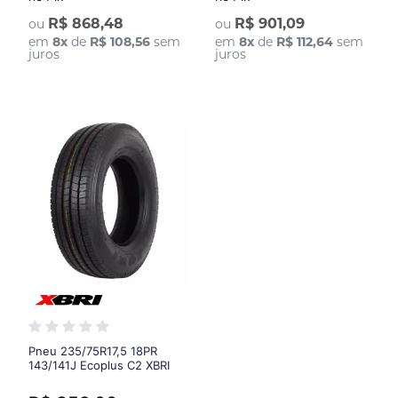
R$ 868,48
R$ 901,09
ou
ou
em
8
x
de
R$ 108,56
sem
em
8
x
de
R$ 112,64
sem
juros
juros
Pneu 235/75R17,5 18PR
143/141J Ecoplus C2 XBRI