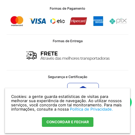
Formas de Pagamento
Formas de Entrega
Segurança e Certificação
Cookies: a gente guarda estatísticas de visitas para
Verificada por
melhorar sua experiência de navegação. Ao utilizar nossos
serviços, você concorda com tal monitoramento.
Para mais
informações, consulte a nossa
Política de Privacidade.
CONCORDAR E FECHAR
POTENZA IMPORTAÇÃO E EXPORTAÇÃO LTDA - CNPJ: 12.036.958/0001-11 Av.
Ceará, 336 - CEP 90240510 - Porto Alegre - RS |
Encontre nossa Loja