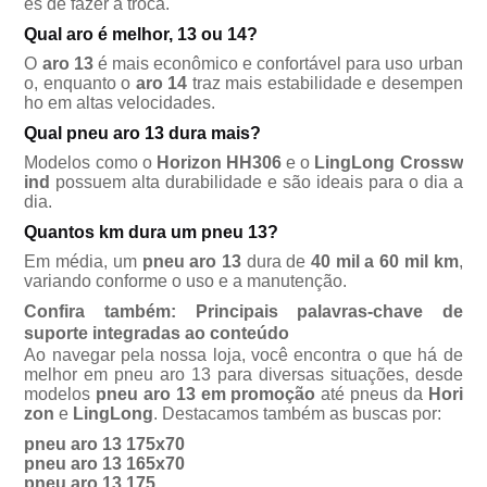
es de fazer a troca.
Qual aro é melhor, 13 ou 14?
O
aro 13
é mais econômico e confortável para uso urban
o, enquanto o
aro 14
traz mais estabilidade e desempen
ho em altas velocidades.
Qual pneu aro 13 dura mais?
Modelos como o
Horizon HH306
e o
LingLong Crossw
ind
possuem alta durabilidade e são ideais para o dia a
dia.
Quantos km dura um pneu 13?
Em média, um
pneu aro 13
dura de
40 mil a 60 mil km
,
variando conforme o uso e a manutenção.
Confira também: Principais palavras-chave de
suporte integradas ao conteúdo
Ao navegar pela nossa loja, você encontra o que há de
melhor em
pneu aro 13
para diversas situações, desde
modelos
pneu aro 13 em promoção
até pneus da
Hori
zon
e
LingLong
. Destacamos também as buscas por:
pneu aro 13 175x70
pneu aro 13 165x70
pneu aro 13 175