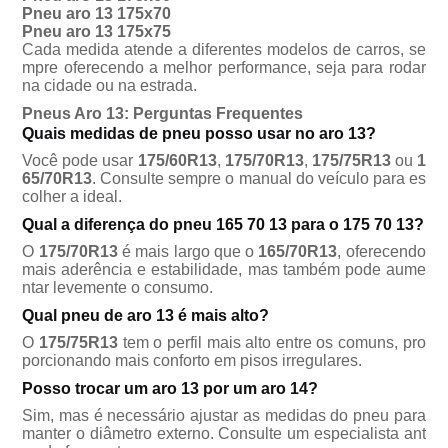
Pneu aro 13 175x70
Pneu aro 13 175x75
Cada medida atende a diferentes modelos de carros, se
mpre oferecendo a melhor performance, seja para rodar
na cidade ou na estrada.
Pneus Aro 13: Perguntas Frequentes
Quais medidas de pneu posso usar no aro 13?
Você pode usar
175/60R13
,
175/70R13
,
175/75R13
ou
1
65/70R13
. Consulte sempre o manual do veículo para es
colher a ideal.
Qual a diferença do pneu 165 70 13 para o 175 70 13?
O
175/70R13
é mais largo que o
165/70R13
, oferecendo
mais aderência e estabilidade, mas também pode aume
ntar levemente o consumo.
Qual pneu de aro 13 é mais alto?
O
175/75R13
tem o perfil mais alto entre os comuns, pro
porcionando mais conforto em pisos irregulares.
Posso trocar um aro 13 por um aro 14?
Sim, mas é necessário ajustar as medidas do pneu para
manter o diâmetro externo. Consulte um especialista ant