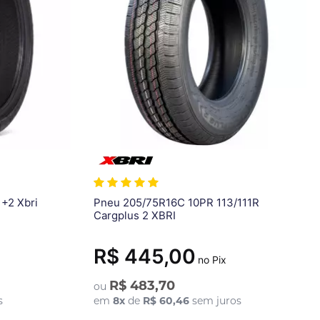
+2 Xbri
Pneu 205/75R16C 10PR 113/111R
Cargplus 2 XBRI
R$ 445,00
no Pix
R$ 483,70
ou
s
em
8
x
de
R$ 60,46
sem juros