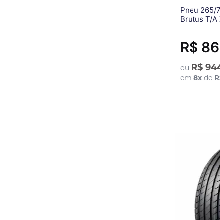
Pneu 265/7
Brutus T/A 
R$ 86
R$ 94
ou
em
8
x
de
R