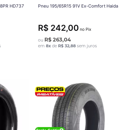
 8PR HD737
Pneu 195/65R15 91V Ex-Comfort Haida
R$ 242,00
no Pix
R$ 263,04
ou
s
em
8
x
de
R$ 32,88
sem juros