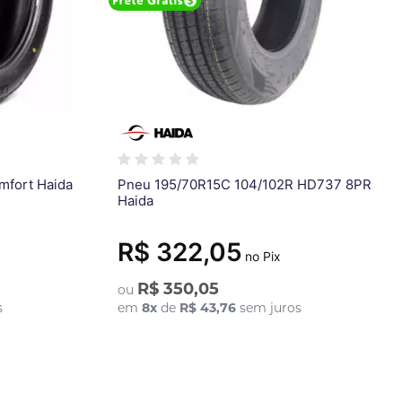
mfort Haida
Pneu 195/70R15C 104/102R HD737 8PR
Haida
R$ 322,05
no Pix
R$ 350,05
ou
s
em
8
x
de
R$ 43,76
sem juros