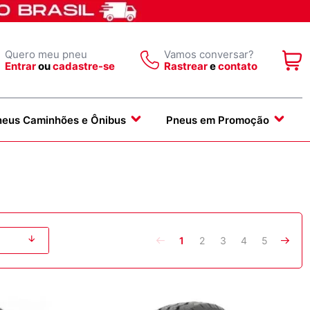
Quero meu pneu
Vamos conversar?
Entrar
ou
cadastre-se
Rastrear
e
contato
neus Caminhões e Ônibus
Pneus em Promoção
1
2
3
4
5