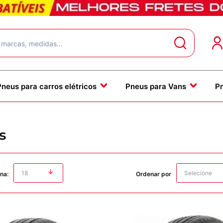
Pneus para carros elétricos
Pneus para Vans
P
s
na:
Ordenar por