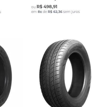
R$ 498,91
ou
em
8
x
de
R$ 62,36
sem juros
s