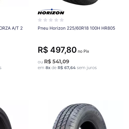
Pneu Xbri 205/70R15 96H FORZA A/T 2
Pneu Horizon 225/60R18 100H HR805
R$ 497,80
no Pix
R$ 541,09
ou
s
em
8
x
de
R$ 67,64
sem juros