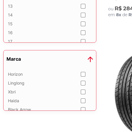
295
13
R$ 28
85
ou
em
8
x
de
R
14
R
15
16
17
18
Marca
19
20
Horizon
17,5
Linglong
22,5
Xbri
Haida
Black Arrow