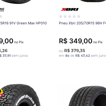
55R16 91V Green Max HP010
9,00
R$ 349,00
no Pix
no Pix
3,26
R$ 379,35
ou
$ 37,91
sem juros
em
8
x
de
R$ 47,42
sem juro