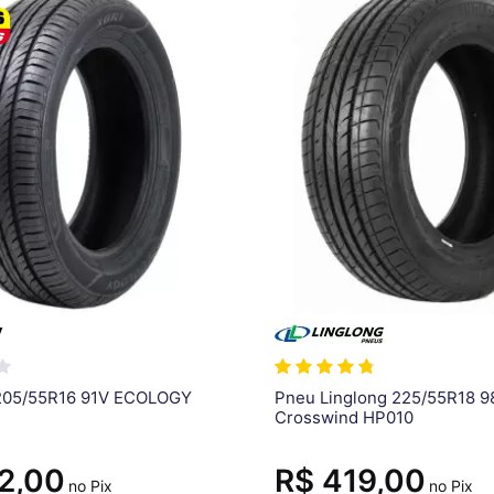
 205/55R16 91V ECOLOGY
Pneu Linglong 225/55R18 9
Crosswind HP010
2,00
R$ 419,00
no Pix
no Pix