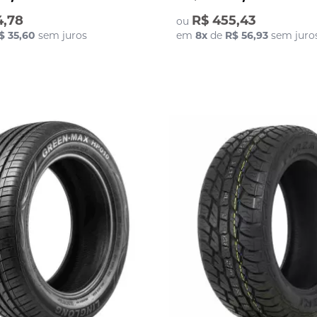
4,78
R$ 455,43
ou
$ 35,60
sem juros
em
8
x
de
R$ 56,93
sem juro