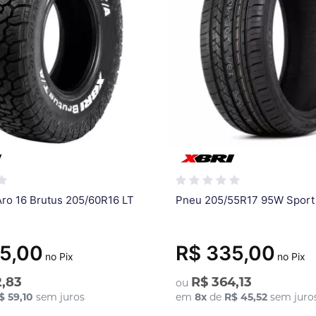
Aro 16 Brutus 205/60R16 LT
Pneu 205/55R17 95W Sport 
5,00
R$ 335,00
no Pix
no Pix
2,83
R$ 364,13
ou
$ 59,10
sem juros
em
8
x
de
R$ 45,52
sem juro