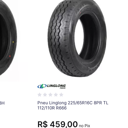
Pneu Linglong 225/65R16C 8PR TL
8H
112/110R R666
R$ 459,00
no Pix