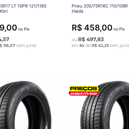
0R17 LT 10PR 121/118S
Pneu 205/75R16C 110/108R
Xbri
Haida
9,00
R$ 458,00
no Pix
no Pix
4,57
R$ 497,83
ou
$ 118,07
sem juros
em
8
x
de
R$ 62,23
sem juro