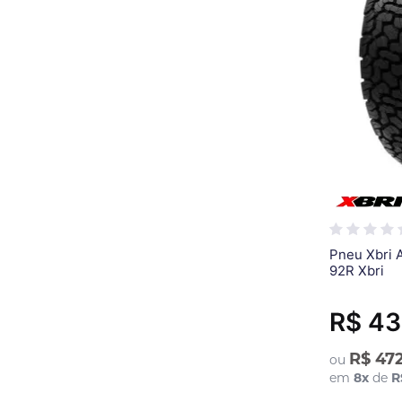
Pneu Xbri 
92R Xbri
R$ 43
R$ 47
ou
em
8
x
de
R