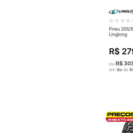
Pneu 205/
Linglong
R$ 27
R$ 30
ou
em
8
x
de
R