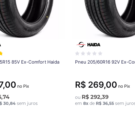
5R15 85V Ex-Comfort Haida
Pneu 205/60R16 92V Ex-Co
7,00
R$ 269,00
no Pix
no Pix
6,74
R$ 292,39
ou
$ 30,84
sem juros
em
8
x
de
R$ 36,55
sem juro