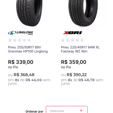
Pneu 205/50R17 89V
Pneu 225/45R17 94W XL
Grenmax HP100 Linglong
Fastway W2 Xbri
R$ 339,00
R$ 359,00
no Pix
no Pix
R$ 368,48
R$ 390,22
ou
ou
em
8
x
de
R$ 46,06
sem
em
8
x
de
R$ 48,78
sem
juros
juros
Ordenar por