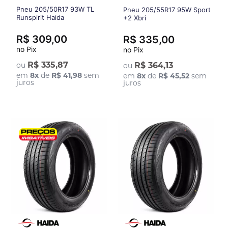
Pneu 205/50R17 93W TL
Pneu 205/55R17 95W Sport
Runspirit Haida
+2 Xbri
R$ 309,00
R$ 335,00
no Pix
no Pix
R$ 335,87
ou
R$ 364,13
ou
em
8
x
de
R$ 41,98
sem
em
8
x
de
R$ 45,52
sem
juros
juros