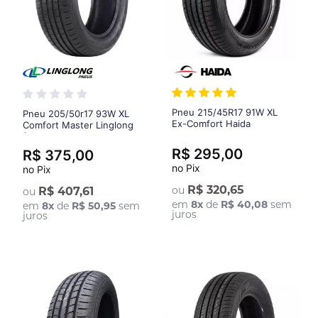
Pneu 215/45R17 91W XL
Pneu 205/50r17 93W XL
Ex-Comfort Haida
Comfort Master Linglong
(Original BYD Dolphin Plus)
R$ 295,00
R$ 375,00
no Pix
no Pix
R$ 320,65
ou
R$ 407,61
ou
em
8
x
de
R$ 40,08
sem
em
8
x
de
R$ 50,95
sem
juros
juros