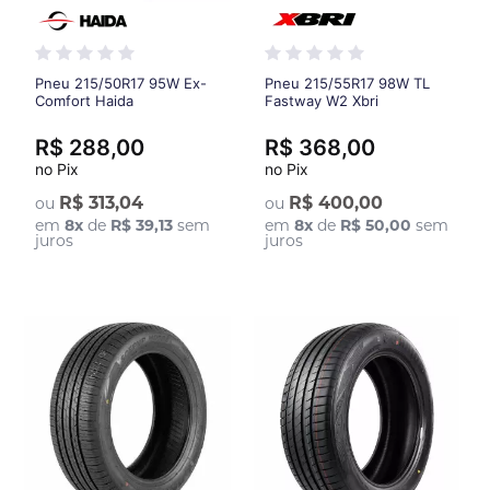
Pneu 215/50R17 95W Ex-
Pneu 215/55R17 98W TL
Comfort Haida
Fastway W2 Xbri
R$ 288,00
R$ 368,00
no Pix
no Pix
R$ 313,04
R$ 400,00
ou
ou
em
8
x
de
R$ 39,13
sem
em
8
x
de
R$ 50,00
sem
juros
juros