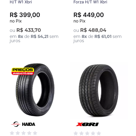
H/T W1 Xbri
Forza H/T W1 Xbri
R$ 399,00
R$ 449,00
no Pix
no Pix
R$ 433,70
R$ 488,04
ou
ou
em
8
x
de
R$ 54,21
sem
em
8
x
de
R$ 61,01
sem
juros
juros