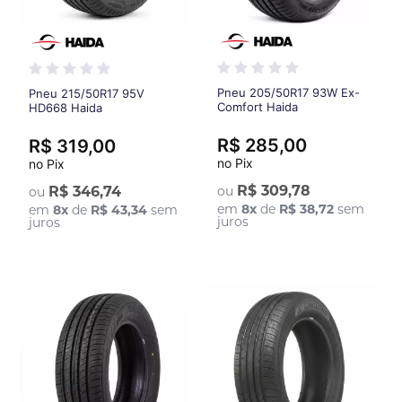
Pneu 205/50R17 93W Ex-
Pneu 215/50R17 95V
Comfort Haida
HD668 Haida
R$ 285,00
R$ 319,00
no Pix
no Pix
R$ 309,78
R$ 346,74
ou
ou
em
8
x
de
R$ 38,72
sem
em
8
x
de
R$ 43,34
sem
juros
juros