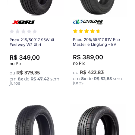
Pneu 205/55R17 91V Eco
Pneu 215/50R17 95W XL
Master e LInglong - EV
Fastway W2 Xbri
(Original Volkswagen Tera)
R$ 389,00
R$ 349,00
no Pix
no Pix
R$ 422,83
R$ 379,35
ou
ou
em
8
x
de
R$ 52,85
sem
em
8
x
de
R$ 47,42
sem
juros
juros