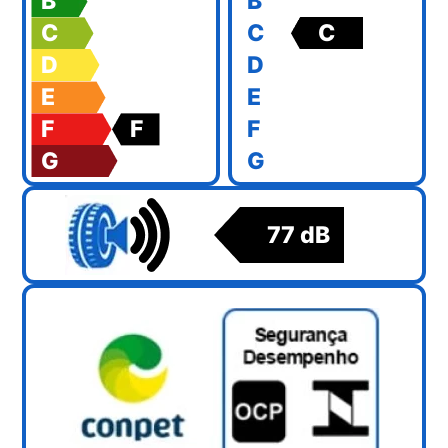
B
B
C
C
C
D
D
E
E
F
F
F
G
G
77 dB