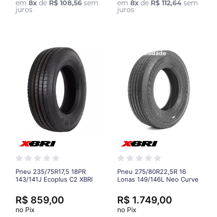
em
8
x
de
R$ 108,56
sem
em
8
x
de
R$ 112,64
sem
juros
juros
Maior Durabilidade
Pneu 235/75R17,5 18PR
Pneu 275/80R22,5R 16
143/141J Ecoplus C2 XBRI
Lonas 149/146L Neo Curve
P1 Xbri - Banda mais larga
(230 mm) e sulcos mais
R$ 859,00
R$ 1.749,00
profundos (15,5 mm)
no Pix
no Pix