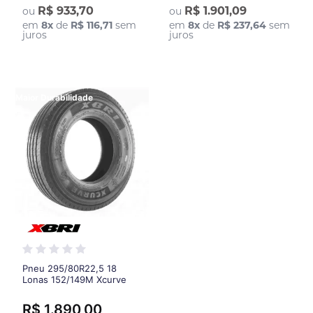
R$ 933,70
R$ 1.901,09
ou
ou
em
8
x
de
R$ 116,71
sem
em
8
x
de
R$ 237,64
sem
juros
juros
Maior Durabilidade
Pneu 295/80R22,5 18
Lonas 152/149M Xcurve
Xbri - Banda mais larga
(250 mm) e sulcos mais
R$ 1.890,00