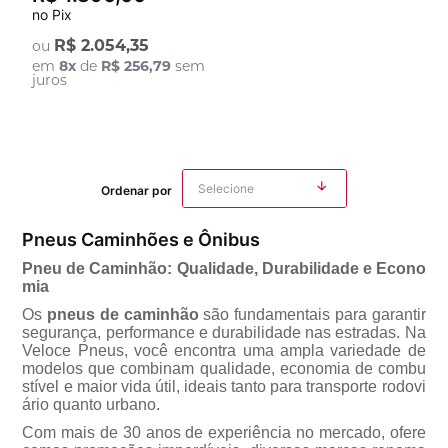
profundos (17mm)
no Pix
R$ 2.054,35
ou
em
8
x
de
R$ 256,79
sem
juros
Ordenar por
Pneus Caminhões e Ônibus
Pneu de Caminhão: Qualidade, Durabilidade e Econo
mia
Os
pneus de caminhão
são fundamentais para garantir
segurança, performance e durabilidade nas estradas. Na
Veloce Pneus, você encontra uma ampla variedade de
modelos que combinam qualidade, economia de combu
stível e maior vida útil, ideais tanto para transporte rodovi
rio quanto urbano.
Com mais de 30 anos de experiência no mercado, ofere