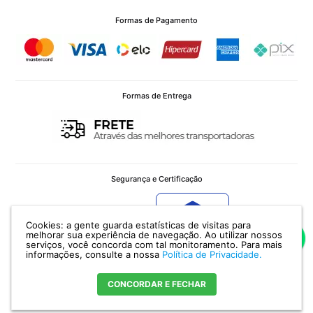
Formas de Pagamento
Formas de Entrega
Segurança e Certificação
Cookies: a gente guarda estatísticas de visitas para
Verificada por
melhorar sua experiência de navegação. Ao utilizar nossos
serviços, você concorda com tal monitoramento.
Para mais
informações, consulte a nossa
Política de Privacidade.
CONCORDAR E FECHAR
POTENZA IMPORTAÇÃO E EXPORTAÇÃO LTDA - CNPJ: 12.036.958/0001-11 Av.
Ceará, 336 - CEP 90240510 - Porto Alegre - RS |
Encontre nossa Loja