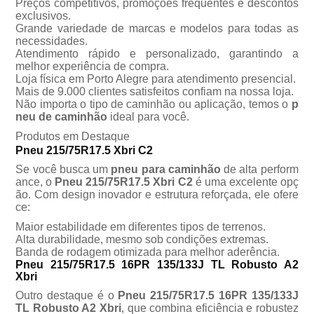
Preços competitivos, promoções frequentes e descontos
exclusivos.
Grande variedade de marcas e modelos para todas as
necessidades.
Atendimento rápido e personalizado, garantindo a
melhor experiência de compra.
Loja física em Porto Alegre para atendimento presencial.
Mais de 9.000 clientes satisfeitos confiam na nossa loja.
Não importa o tipo de caminhão ou aplicação, temos o
p
neu de caminhão
ideal para você.
Produtos em Destaque
Pneu 215/75R17.5 Xbri C2
Se você busca um
pneu para caminhão
de alta perform
ance, o
Pneu 215/75R17.5 Xbri C2
é uma excelente opç
o. Com design inovador e estrutura reforçada, ele ofere
ce:
Maior estabilidade em diferentes tipos de terrenos.
Alta durabilidade, mesmo sob condições extremas.
Banda de rodagem otimizada para melhor aderência.
Pneu 215/75R17.5 16PR 135/133J TL Robusto A2
Xbri
Outro destaque é o
Pneu 215/75R17.5 16PR 135/133J
TL Robusto A2 Xbri
, que combina eficiência e robustez