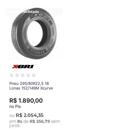
Maior Durabilidade
Pneu 295/80R22,5 18
Lonas 152/149M Xcurve
Xbri - Banda mais larga
(250 mm) e sulcos mais
R$ 1.890,00
profundos (17mm)
no Pix
R$ 2.054,35
ou
em
8
x
de
R$ 256,79
sem
juros