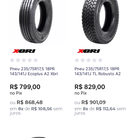
Pneu 235/75R17,5 18PR
Pneu 235/75R17,5 18PR
143/141J Ecoplus A2 Xbri
143/141J TL Robusto A2
Xbri
R$ 799,00
R$ 829,00
no Pix
no Pix
R$ 868,48
R$ 901,09
ou
ou
em
8
x
de
R$ 108,56
sem
em
8
x
de
R$ 112,64
sem
juros
juros