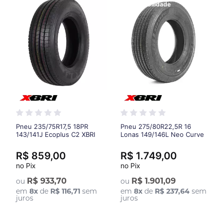
Maior Durabilidade
Pneu 235/75R17,5 18PR
Pneu 275/80R22,5R 16
143/141J Ecoplus C2 XBRI
Lonas 149/146L Neo Curve
P1 Xbri - Banda mais larga
(230 mm) e sulcos mais
R$ 859,00
R$ 1.749,00
profundos (15,5 mm)
no Pix
no Pix
R$ 933,70
R$ 1.901,09
ou
ou
em
8
x
de
R$ 116,71
sem
em
8
x
de
R$ 237,64
sem
juros
juros