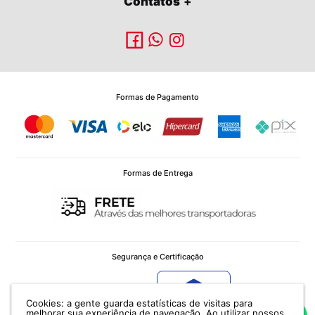
Contatos
Formas de Pagamento
Formas de Entrega
Segurança e Certificação
Cookies: a gente guarda estatísticas de visitas para
Verificada por
melhorar sua experiência de navegação. Ao utilizar nossos