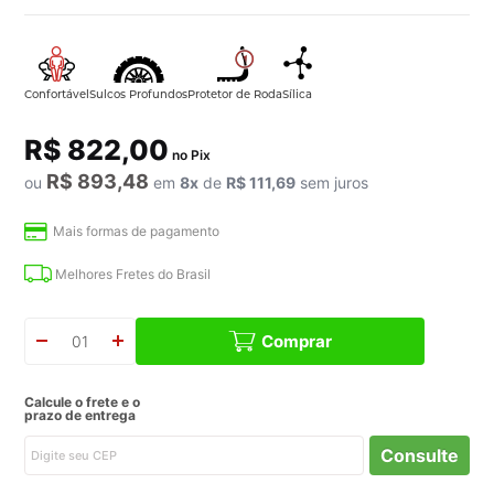
R$ 822,00
no Pix
R$ 893,48
ou
em
8
x
de
R$ 111,69
sem juros
Mais formas de pagamento
Melhores Fretes do Brasil
Comprar
Calcule o frete e o
prazo de entrega
Consulte