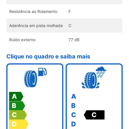
Resistência ao Rolamento
F
Aderência em pista molhada
C
Ruído externo
77 dB
Clique no quadro e saiba mais
A
A
B
B
C
C
C
D
D