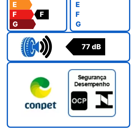
E
E
F
F
F
G
G
77 dB