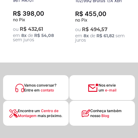
96T HR701
102/99Q Brutus T/A Xbri
R$ 398,00
R$ 455,00
no Pix
no Pix
R$ 432,61
ou
R$ 494,57
ou
em
8
x
de
R$ 54,08
em
8
x
de
R$ 61,82
sem
sem juros
juros
Vamos conversar?
Nos envie
Entre em
contato
um
e-mail
Encontre um
Centro de
Conheça também
Montagem
mais próximo.
nosso
Blog