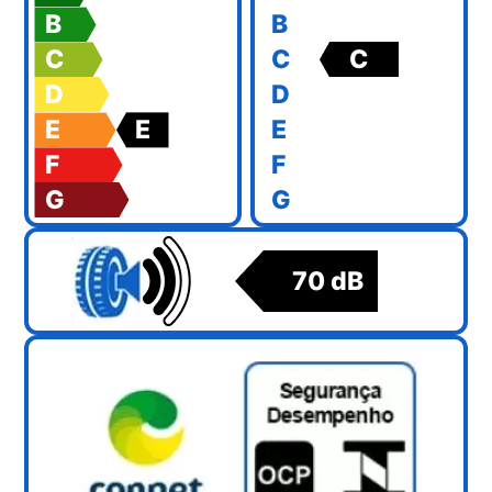
B
B
C
C
C
D
D
E
E
E
F
F
G
G
70 dB