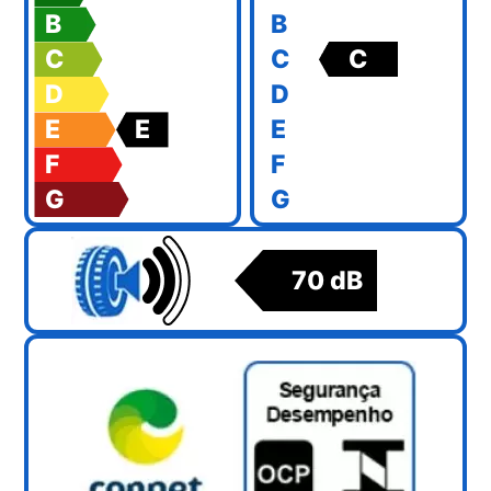
B
B
C
C
C
D
D
E
E
E
F
F
G
G
70 dB