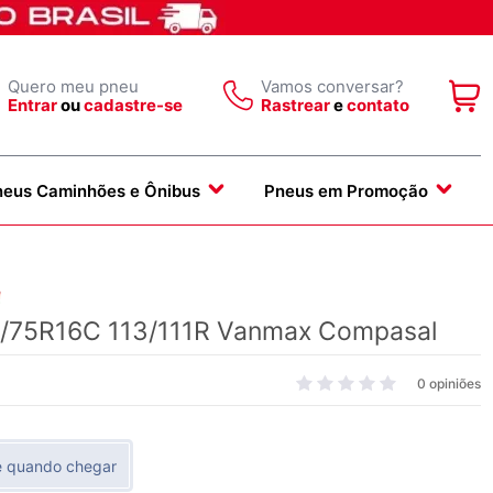
Quero meu pneu
Vamos conversar?
Entrar
ou
cadastre-se
Rastrear
e
contato
neus Caminhões e Ônibus
Pneus em Promoção
5/75R16C 113/111R Vanmax Compasal
0 opiniões
e quando chegar