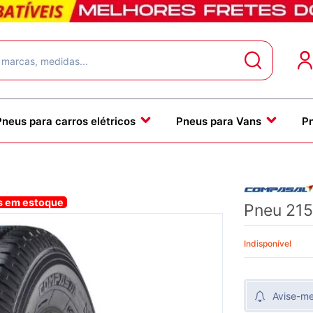
Pneus para carros elétricos
Pneus para Vans
P
us em estoque
Pneu 21
Indisponível
Avise-m