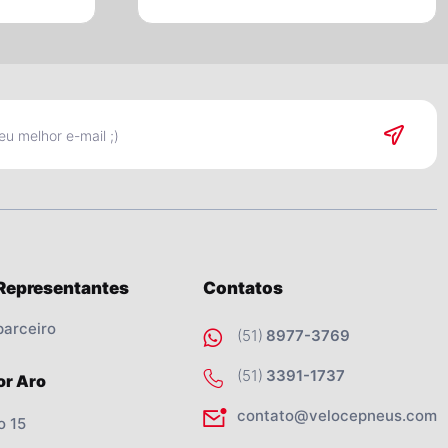
 Representantes
Contatos
parceiro
(51)
8977-3769
(51)
3391-1737
or Aro
contato@velocepneus.com
o 15