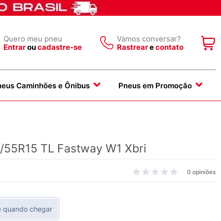
Quero meu pneu
Vamos conversar?
Entrar
ou
cadastre-se
Rastrear
e
contato
neus Caminhões e Ônibus
Pneus em Promoção
/55R15 TL Fastway W1 Xbri
0 opiniões
e quando chegar