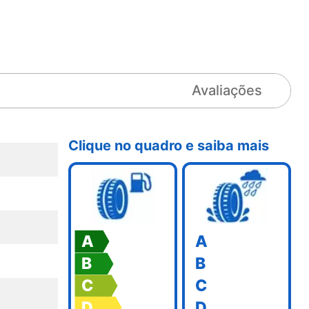
Avaliações
Clique no quadro e saiba mais
A
A
B
B
C
C
D
D