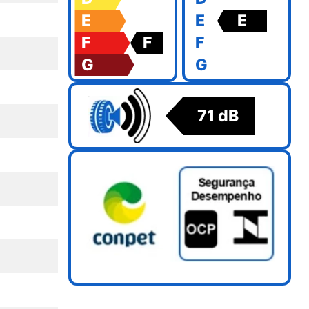
E
E
E
F
F
F
G
G
71 dB