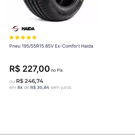
Pneu 195/55R15 85V Ex-Comfort Haida
R$ 227,00
no Pix
R$ 246,74
ou
em
8
x
de
R$ 30,84
sem juros