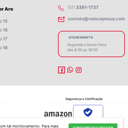
(51)
3391-1737
or Aro
contato@velocepneus.com
o 15
o 16
ATENDIMENTO
o 17
Segunda a Sexta-feira
o 18
das 8:30 as 18:00
Segurança e Certificação
Verificada por
 com tal monitoramento.
Para mais
CONCORDAR E FECHAR