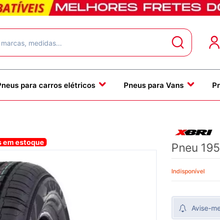
Pneus para carros elétricos
Pneus para Vans
P
s em estoque
Pneu 195
Indisponível
Avise-m