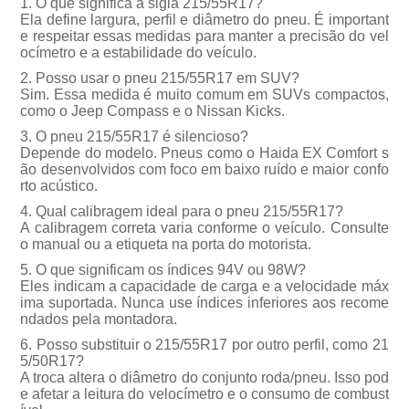
1. O que significa a sigla 215/55R17?
Ela define largura, perfil e diâmetro do pneu. É important
e respeitar essas medidas para manter a precisão do vel
ocímetro e a estabilidade do veículo.
2. Posso usar o pneu 215/55R17 em SUV?
Sim. Essa medida é muito comum em SUVs compactos,
como o Jeep Compass e o Nissan Kicks.
3. O pneu 215/55R17 é silencioso?
Depende do modelo. Pneus como o Haida EX Comfort s
o desenvolvidos com foco em baixo ruído e maior confo
rto acústico.
4. Qual calibragem ideal para o pneu 215/55R17?
A calibragem correta varia conforme o veículo. Consulte
o manual ou a etiqueta na porta do motorista.
5. O que significam os índices 94V ou 98W?
Eles indicam a capacidade de carga e a velocidade máx
ima suportada. Nunca use índices inferiores aos recome
ndados pela montadora.
6. Posso substituir o 215/55R17 por outro perfil, como 21
5/50R17?
A troca altera o diâmetro do conjunto roda/pneu. Isso pod
e afetar a leitura do velocímetro e o consumo de combust