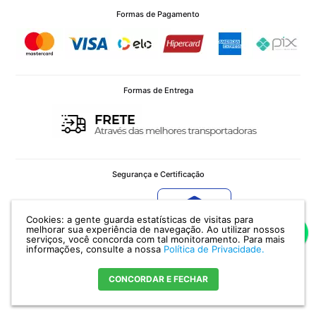
Formas de Pagamento
Formas de Entrega
Segurança e Certificação
Cookies: a gente guarda estatísticas de visitas para
Verificada por
melhorar sua experiência de navegação. Ao utilizar nossos
serviços, você concorda com tal monitoramento.
Para mais
informações, consulte a nossa
Política de Privacidade.
CONCORDAR E FECHAR
POTENZA IMPORTAÇÃO E EXPORTAÇÃO LTDA - CNPJ: 12.036.958/0001-11 Av.
Ceará, 336 - CEP 90240510 - Porto Alegre - RS |
Encontre nossa Loja