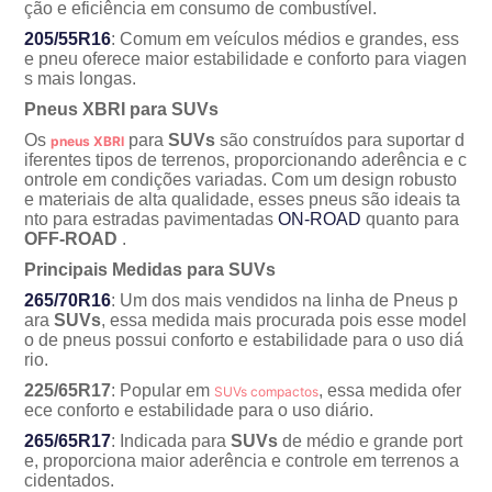
ção e eficiência em consumo de combustível.
205/55R16
: Comum em veículos médios e grandes, ess
e pneu oferece maior estabilidade e conforto para viagen
s mais longas.
Pneus XBRI para SUVs
Os
para
SUVs
são construídos para suportar d
pneus XBRI
iferentes tipos de terrenos, proporcionando aderência e c
ontrole em condições variadas. Com um design robusto
e materiais de alta qualidade, esses pneus são ideais ta
nto para estradas pavimentadas
ON-ROAD
quanto para
OFF-ROAD
.
Principais Medidas para SUVs
265/70R16
: Um dos mais vendidos na linha de Pneus p
ara
SUVs
, essa medida mais procurada pois esse model
o de pneus possui conforto e estabilidade para o uso di
rio.
225/65R17
: Popular em
, essa medida ofer
SUVs compactos
ece conforto e estabilidade para o uso diário.
265/65R17
: Indicada para
SUVs
de médio e grande port
e, proporciona maior aderência e controle em terrenos a
cidentados.