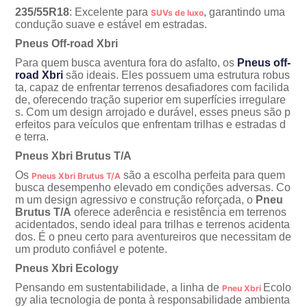
235/55R18
: Excelente para
, garantindo uma
SUVs de luxo
condução suave e estável em estradas.
Pneus Off-road Xbri
Para quem busca aventura fora do asfalto, os
Pneus off-
road Xbri
são ideais. Eles possuem uma estrutura robus
ta, capaz de enfrentar terrenos desafiadores com facilida
de, oferecendo tração superior em superfícies irregulare
s. Com um design arrojado e durável, esses pneus são p
erfeitos para veículos que enfrentam trilhas e estradas d
e terra.
Pneus Xbri Brutus T/A
Os
são a escolha perfeita para quem
Pneus Xbri Brutus T/A
busca desempenho elevado em condições adversas. Co
m um design agressivo e construção reforçada, o
Pneu
Brutus T/A
oferece aderência e resistência em terrenos
acidentados, sendo ideal para trilhas e terrenos acidenta
dos. É o pneu certo para aventureiros que necessitam de
um produto confiável e potente.
Pneus Xbri Ecology
Pensando em sustentabilidade, a linha de
Ecolo
Pneu Xbri
gy
alia tecnologia de ponta à responsabilidade ambienta