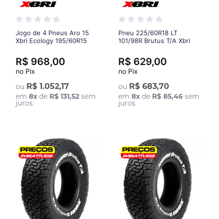
Jogo de 4 Pneus Aro 15
Pneu 225/60R18 LT
Xbri Ecology 195/60R15
101/98R Brutus T/A Xbri
88H
R$ 968,00
R$ 629,00
no Pix
no Pix
R$ 1.052,17
R$ 683,70
ou
ou
em
8
x
de
R$ 131,52
sem
em
8
x
de
R$ 85,46
sem
juros
juros