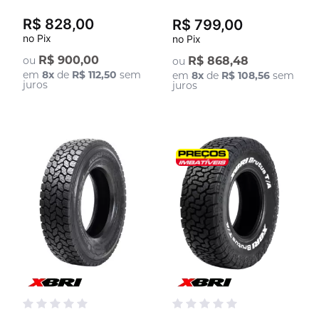
R$ 828,00
R$ 799,00
no Pix
no Pix
R$ 900,00
ou
R$ 868,48
ou
em
8
x
de
R$ 112,50
sem
em
8
x
de
R$ 108,56
sem
juros
juros