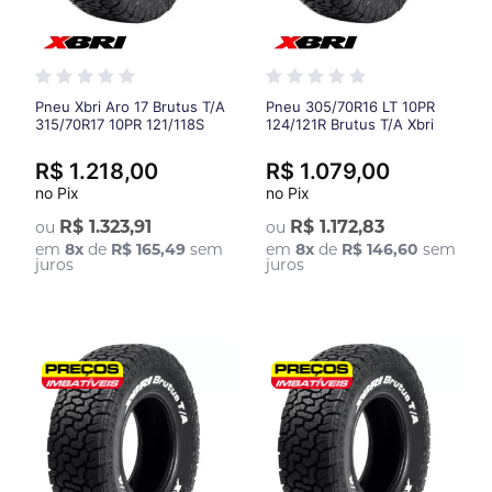
Pneu Xbri Aro 17 Brutus T/A
Pneu 305/70R16 LT 10PR
315/70R17 10PR 121/118S
124/121R Brutus T/A Xbri
R$ 1.218,00
R$ 1.079,00
no Pix
no Pix
R$ 1.323,91
R$ 1.172,83
ou
ou
em
8
x
de
R$ 165,49
sem
em
8
x
de
R$ 146,60
sem
juros
juros