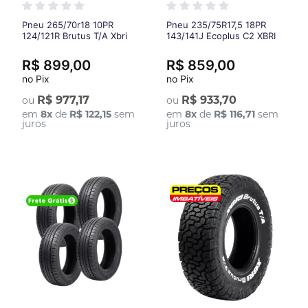
Pneu 265/70r18 10PR
Pneu 235/75R17,5 18PR
124/121R Brutus T/A Xbri
143/141J Ecoplus C2 XBRI
R$ 899,00
R$ 859,00
no Pix
no Pix
R$ 977,17
R$ 933,70
ou
ou
em
8
x
de
R$ 122,15
sem
em
8
x
de
R$ 116,71
sem
juros
juros