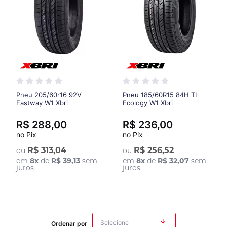
Pneu 205/60r16 92V
Pneu 185/60R15 84H TL
Fastway W1 Xbri
Ecology W1 Xbri
R$ 288,00
R$ 236,00
no Pix
no Pix
R$ 313,04
R$ 256,52
ou
ou
em
8
x
de
R$ 39,13
sem
em
8
x
de
R$ 32,07
sem
juros
juros
Ordenar por