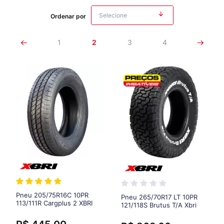
Ordenar por
1
2
3
4
Pneu 205/75R16C 10PR
Pneu 265/70R17 LT 10PR
113/111R Cargplus 2 XBRI
121/118S Brutus T/A Xbri