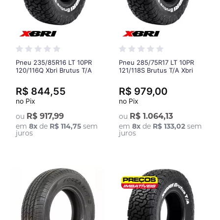
Pneu 235/85R16 LT 10PR
Pneu 285/75R17 LT 10PR
120/116Q Xbri Brutus T/A
121/118S Brutus T/A Xbri
R$ 844,55
R$ 979,00
no Pix
no Pix
R$ 917,99
R$ 1.064,13
ou
ou
em
8
x
de
R$ 114,75
sem
em
8
x
de
R$ 133,02
sem
juros
juros