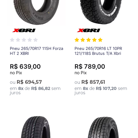
Pneu 265/70R17 115H Forza
Pneu 265/70R16 LT 10PR
HT 2 XBRI
121/118S Brutus T/A Xbri
R$ 639,00
R$ 789,00
no Pix
no Pix
R$ 694,57
R$ 857,61
ou
ou
em
8
x
de
R$ 86,82
sem
em
8
x
de
R$ 107,20
sem
juros
juros