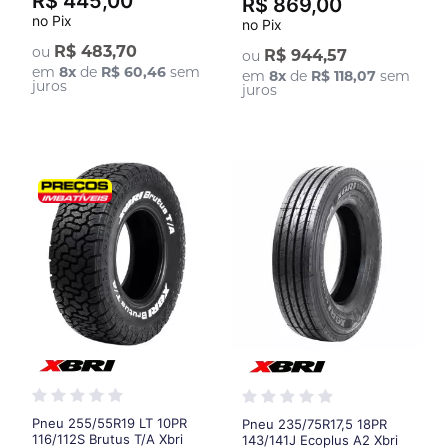
R$ 445,00
R$ 869,00
no Pix
no Pix
R$ 483,70
ou
R$ 944,57
ou
em
8
x
de
R$ 60,46
sem
em
8
x
de
R$ 118,07
sem
juros
juros
Pneu 255/55R19 LT 10PR
Pneu 235/75R17,5 18PR
116/112S Brutus T/A Xbri
143/141J Ecoplus A2 Xbri