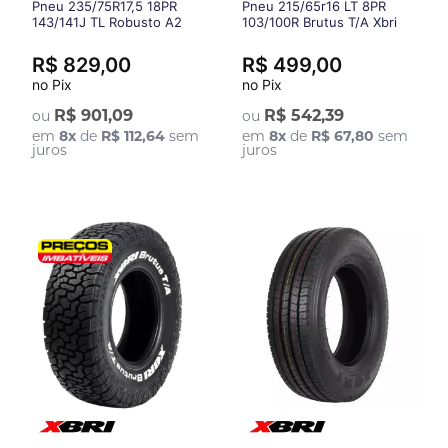
Pneu 235/75R17,5 18PR
Pneu 215/65r16 LT 8PR
143/141J TL Robusto A2
103/100R Brutus T/A Xbri
Xbri
R$ 829,00
R$ 499,00
no Pix
no Pix
R$ 901,09
R$ 542,39
ou
ou
em
8
x
de
R$ 112,64
sem
em
8
x
de
R$ 67,80
sem
juros
juros